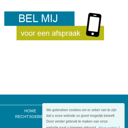
We gebruiken cookies om er zeker van te zijn
HOME
OVER ONS
ADVOCATEN
dat u onze website zo goed mogelijk beleeft.
RECHTSGEBIEDEN
MEDIATION
SERVICE
Door verder gebruik te maken van onze
CONTACT
FAQ
website gaat u hiermee akkoord.
Meer weten ?